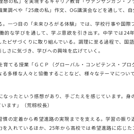
の理想の私」を実現するキャリア教育「ヴァンサンカン・プ
職業調べや「25歳の私」作文、OG講演会などを通して、
る。一つ目の「未来ひろがる体験」では、学校行事や国際
働的な学びを通して、学ぶ意欲を引き出す。中学では24
したピザづくりに取り組んでいる。調理に至る過程で、国語
楽しさに気づき、学びへの興味を広げていく。
力を育てる授業「ＧＣＰ（グローバル・コンピテンス・プロ
なる多様な人々と協働することなど、様々なテーマについて
になったという感想があり、手ごたえを感じています。身
ています」（荒籾校長）
習慣の定着から希望進路の実現までを支える。学習の振り
入れているほか、25年から高校では希望進路に応じたコース制