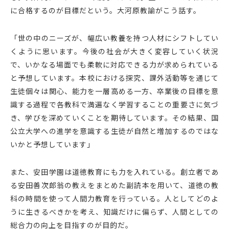
に合格するのが目標だという。大河原教諭がこう話す。
「世の中のニーズが、幅広い教養を持つ人材にシフトしてい
くように思います。今後の社会が大きく変容していく状況
で、いかなる場面でも柔軟に対応できる力が求められている
と予想しています。本校における探究、課外活動等を通じて
生徒個々は関心、能力を一層高める一方、卒業後の目標を意
識する過程で各教科で満遍なく学習することの重要さに気づ
き、学びを深めていくことを期待しています。その結果、国
公立大学への進学を意識する生徒が自然と増加するのではな
いかと予想しています」
また、安田学園は道徳教育にも力を入れている。創立者であ
る安田善次郎翁の教えをまとめた副読本を用いて、道徳の教
科の時間を使って人間力教育を行っている。人としてどのよ
うに生きるべきかを考え、知識だけに偏らず、人間としての
総合力の向上を目指すのが目的だ。