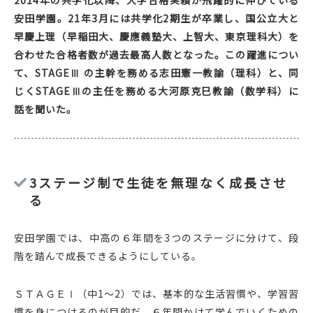
安田学園。21年3月には共学化2期生が卒業し、国公立大と
早慶上理（早稲田大、慶應義塾大、上智大、東京理科大）を
合わせた合格者数が過去最高人数となった。この躍進につい
て、STAGEⅢ の主幹を務める志田憲一教諭（理科）と、同
じくSTAGEⅢの主任を務める大河原克巳教諭（数学科）に
話を聞いた。
3ステージ制で生徒を無理なく成長させ
る
安田学園では、中高の６年間を3つのステージに分けて、段
階を踏んで成長できるようにしている。
ＳＴＡＧＥⅠ（中1〜2）では、基本的な生活習慣や、学習習
慣を身につけるのが目的だ。６年間かけて学んでいくための