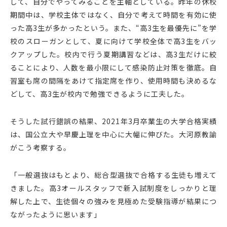
して、自分でやってみることを主軸としている。昨年の休校
期間中は、学校主体ではなく、自分で考えて時間を有効に使
った高3生が多かったという。また、“高3生を最優先に”を学
校のスローガンとして、夏に向けて学校全体で高3生をバッ
クアップした。校内で行う夏期講習などは、高3生だけに絞
ることにより、人数を最小限にして感染防止対策を徹底。自
習室も席の間隔をあけて指定席を作り、使用時間も決めるな
どして、高3生が校内で勉強できるように工夫した。
そうした試行錯誤の結果、2021年3月卒業生の大学合格実績
は、国公立大や早慶上理を中心に大幅に伸びた。大河原教諭
がこう考察する。
「一般選抜はもとより、総合型選抜で合格する生徒も増えて
きました。高3オールスタッフで新入試制度をしっかりと理
解した上で、生徒個々の強みを見極めた受験指導が結果につ
ながったように思います」