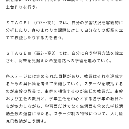
土台作りを行う。
ＳＴＡＧＥⅡ（中3〜高1）では、自分の学習状況を客観的に
分析したり、身のまわりの課題に対して自分なりの仮説を立
てて検証したりする力を養う。
ＳＴＡＧＥⅢ（高2〜高3）では、自分に合う学習方法を確立
させ、将来を見据えた希望進路への学習を進めていく。
各ステージには定められた目標があり、教員はそれを達成す
るための具体策を考えて実施していく。ステージを統括する
のが主幹の教員で、主幹を補佐するのが主任の教員だ。主幹
および主任の教員と、学年主任を中心とする各学年の教員た
ちが協力しながら、学習面だけでなく生活面も含めた学校活
動全般の運営にあたる。ステージ制の特徴について、大河原
克巳教諭がこう話す。