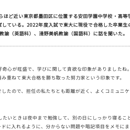
からほど近い東京都墨田区に位置する安田学園中学校・高等
している。2022年度入試で東大に現役で合格した卒業
平教諭（英語科）、淺野美帆教諭（国語科）に話を聞いた。
。
奇心が旺盛で、学びに関して貪欲な印象がありましたね
積み重ねて東大合格を勝ち取った努力家という印象です。
したので、担任の私たちとも距離が近く、よくコミュニケ
たいときは夜中まで勉強して、別の日にしっかり寝るこ
ードに入れるように、分からない問題や暗記項目をメモにま