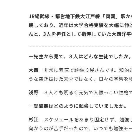
JR総武線・都営地下鉄大江戸線「両国」駅
践しており、近年は大学合格実績を大幅に伸ば
んと、3人を担任として指導していた大西洋
―先生から見て、３人はどんな生徒でしたか
大西
非常に素直で頑張り屋さんです。知的好
うな突き抜けた天才ではなく、日々の学習を
淺野
３人とも明るく元気で人懐っこい性格で
―受験期はどのように勉強していましたか。
杉江
スケジュールをあまり固定せず、勉強し
向かうのが苦手だったので、いつでも勉強モ