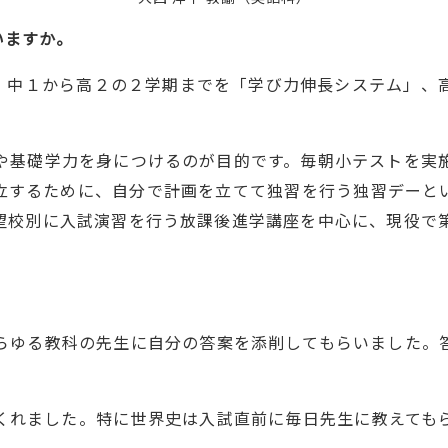
いますか。
中１から高２の２学期までを「学び力伸長システム」、
や基礎学力を身につけるのが目的です。毎朝小テストを実
立するために、自分で計画を立てて独習を行う独習デーと
望校別に入試演習を行う放課後進学講座を中心に、現役で
ゆる教科の先生に自分の答案を添削してもらいました。
れました。特に世界史は入試直前に毎日先生に教えても