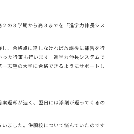
高２の３学期から高３までを「進学力伸長シス
施し、合格点に達しなければ放課後に補習を行
いった行事も行います。進学力伸長システムで
第一志望の大学に合格できるようにサポートし
答案返却が速く、翌日には添削が返ってくるの
らいました。併願校について悩んでいたのです