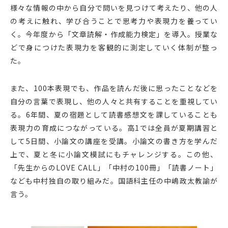
様々な情報の中から自分で問いを見つけて考えたり、他の人
の考えに触れ、学び合うことで思考力や表現力を養ってい
く。今年度から「文章読解・作成能力検定」を導入。授業な
どで身につけた表現力を客観的に測定していく体制が整っ
た。
また、100本表現でも、作品を読んだ後に思ったことなどを
自分の言葉で表現し、他の人々と共有することを重視してい
る。6年間、夏の宿題として読書感想文を課していることも
表現力の育成につながっている。高1では全員が夏期講習と
して5日間、小論文の講座を受講。小論文の書き方を学んだ
上で、夏と冬に小論文模試にもチャレンジする。この他、
「先生からのLOVE CALL」「中村の100冊」「読書ノート」
なども中村独自の取り組みだ。国語科主任の中嶋政太教諭が
言う。