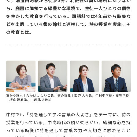
だ。清澄白河駅から徒歩3分、利便性の高い場所にありなが
ら、庭園に隣接する緑豊かな環境で、生徒一人ひとりの個性
を生かした教育を行っている。国語科では4年前から詩集な
どを出版している銀の鈴社と連携して、詩の授業を実施。そ
の教育とは。
左から詩人｜たかはし けいこ氏、銀の鈴社｜西野 大介氏、中村中学校・高等学校
｜板倉 瞳教諭、中嶋 政太教諭
中村では「詩を通して学ぶ言葉の大切さ」をテーマに、詩の
授業を行っている。中高時代の頭が柔らかい、繊細な心を持
っている時期に詩を通して言葉の力や大切さに触れること