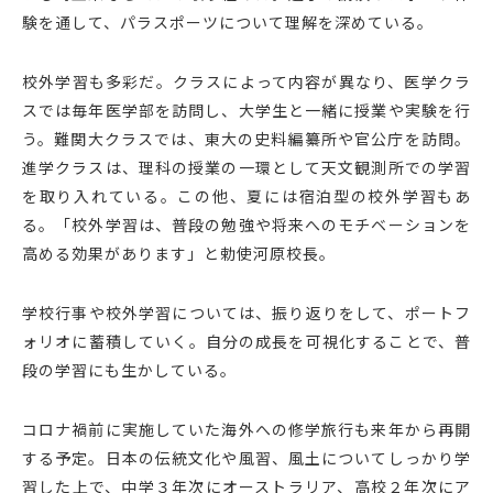
験を通して、パラスポーツについて理解を深めている。
校外学習も多彩だ。クラスによって内容が異なり、医学クラ
スでは毎年医学部を訪問し、大学生と一緒に授業や実験を行
う。難関大クラスでは、東大の史料編纂所や官公庁を訪問。
進学クラスは、理科の授業の一環として天文観測所での学習
を取り入れている。この他、夏には宿泊型の校外学習もあ
る。「校外学習は、普段の勉強や将来へのモチベーションを
高める効果があります」と勅使河原校長。
学校行事や校外学習については、振り返りをして、ポートフ
ォリオに蓄積していく。自分の成長を可視化することで、普
段の学習にも生かしている。
コロナ禍前に実施していた海外への修学旅行も来年から再開
する予定。日本の伝統文化や風習、風土についてしっかり学
習した上で、中学３年次にオーストラリア、高校２年次にア