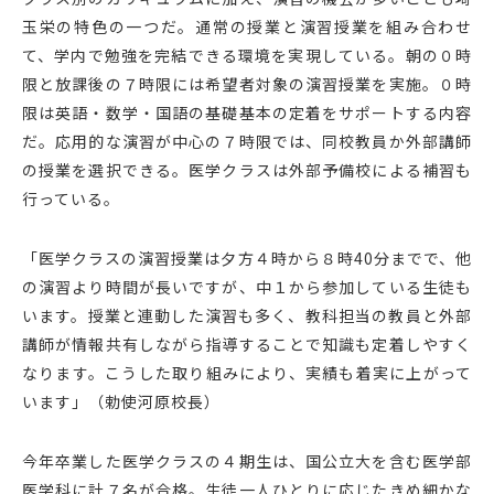
玉栄の特色の一つだ。通常の授業と演習授業を組み合わせ
て、学内で勉強を完結できる環境を実現している。朝の０時
限と放課後の７時限には希望者対象の演習授業を実施。０時
限は英語・数学・国語の基礎基本の定着をサポートする内容
だ。応用的な演習が中心の７時限では、同校教員か外部講師
の授業を選択できる。医学クラスは外部予備校による補習も
行っている。
「医学クラスの演習授業は夕方４時から８時40分までで、他
の演習より時間が長いですが、中１から参加している生徒も
います。授業と連動した演習も多く、教科担当の教員と外部
講師が情報共有しながら指導することで知識も定着しやすく
なります。こうした取り組みにより、実績も着実に上がって
います」（勅使河原校長）
今年卒業した医学クラスの４期生は、国公立大を含む医学部
医学科に計７名が合格。生徒一人ひとりに応じたきめ細かな