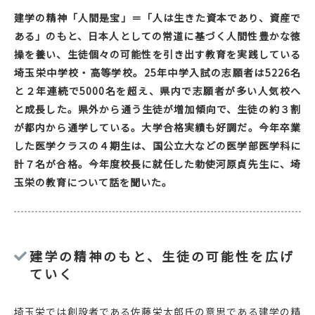
建学の精神「人間是宝」＝「人は生きた資本であり、資産で
ある」のもと、日本人としての常道に基づく人間性豊かな徳
操を養い、生徒個々の可能性を引き出す教育を実践している
埼玉栄中学校・高等学校。25年中学入試の志願者は5226名
と２年連続で5000名を超え、県内で志願者が多い人気校へ
と成長した。県外から通う生徒が増加傾向で、生徒の約３割
が都内から通学している。大学合格実績も好調だ。今年卒業
した医学クラスの４期生は、国公立大などの医学部医学科に
計７名が合格。今年度校長に就任した勅使河原貞先生に、埼
玉栄の教育について話を聞いた。
建学の精神のもと、生徒の可能性を広げ
ていく
埼玉栄では創設者である佐藤栄太郎氏の意思である建学の精