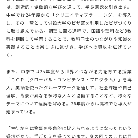
は、創造的・協働的な学びを通して、学ぶ意欲を引き出す。
中学では24年度から「クリエイティブラーニング」を導入
し、その一環として併設大学のピザ窯を利用したピザづくり
に取り組んでいる。調理に至る過程で、国語や理科など8教
科を横断して学習することで、教科同士のつながりや知識を
実践することの楽しさに気づき、学びへの興味を広げてい
く。
また、中学では25年度から世界とつながる力を育てる授業
「ＧＣＰ（グローバル・コンピテンス・プログラム）」を導
入。英語を使ったグループワークを通して、社会課題や自己
理解、背景が異なる多様な人々と協働することなど、様々な
テーマについて理解を深める。26年度からは高校でも導入が
始まっている。
「生徒からは物事を多角的に捉えられるようになったという
感想があり、手ごたえを感じています。身の回りのことに目