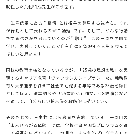
就任した荒籾和成先生がこう話す。
「生活信条にある＂愛情”とは相手を尊重する気持ち。それ
が行動として表れるのが＂勤勉”です。そして、どんな行動
をするべきかを考えていくのが＂聡明”。この三つを学園で
学び、実践していくことで自主自律を体現する人生を歩んで
ほしいと思います」
同校の教育の核となっているのが、「25歳の理想の私」を実
現するキャリア教育「ヴァンサンカン・プラン」だ。義務教
育や大学進学を終えて社会で活躍する年齢である25歳を節目
として捉え、職業調べや「25歳の私」作文、OG講演会など
を通して、自分らしい将来像を段階的に描いていく。
そのもとで、三本柱による教育を実施している。一つ目の
「未来ひろがる体験」では、学校行事や国際プログラムを通
して視野を広げていく。二つ目の「未来創造プログラム」で