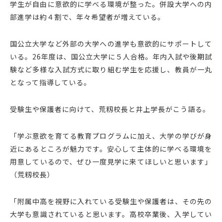
学生が自由に意欲的に学べる環境が整った。併設大学への内
部進学は約４割で、年々希望者が増えている。
国公立大学など外部の大学への進学も意欲的にサポートして
いる。26年度は、国公立大学に５人合格。年内入試や後期試
験など多様な入試方式に取り組む学生を応援し、教員が一丸
となって指導している。
受験生や保護者に向けて、荒籾校長と井上学長がこう語る。
「学ぶ意欲を育てる教育プログラムに加え、大学の学びが身
近にあるところが魅力です。安心して主体的に学べる環境を
用意しているので、ぜひ一度見学に来てほしいと思います」
（荒籾校長）
「附属中高を視野に入れている受験生や保護者は、その先の
大学も意識されていると思います。高校卒業後、入学してい