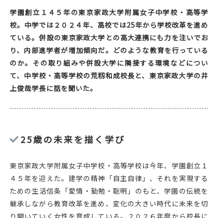
学園創立１４５年の東京家政大学附属女子中学校・高等学
校。中学では２０２４年、高校では25年から学校改革を進め
ている。併設の東京家政大学との高大連携にも力を注いでお
り、内部進学者が増加傾向だ。どのような教育を行っている
のか。その取り組みや併設大学に隣接する環境などについ
て、中学校・高等学校の荒籾和成校長と、東京家政大学の井
上俊哉学長に話を聞いた。
25歳の未来を描く学び
東京家政大学附属女子中学校・高等学校は今年、学園創立１
４５年を迎えた。建学の精神「自主自律」、それを実現する
ための生活信条「愛情・勤勉・聡明」のもと、学園の伝統を
継承しながら教育改革を進め、変化の大きい時代に未来を切
り開いていく女性を育成している。２０２６年度から校長に