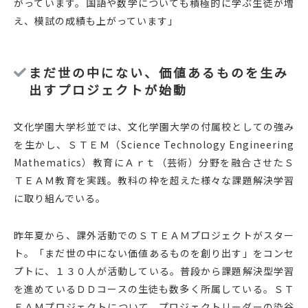
がっています。国語や数学についても積極的に学ぶ生徒が増
え、模試の成績も上がっています」
まだ世の中にない、価値あるものを生み
出すプロジェクトが始動
文化学園大学杉並では、文化学園大学の付属校としての強み
を生かし、ＳＴＥＭ（Science Technology Engineering
Mathematics）教育にＡｒｔ（芸術）分野を融合させたＳ
ＴＥＡＭ教育を実践。教科の枠を超えた様々な課題解決学習
に取り組んでいる。
昨年夏から、課外活動でのＳＴＥＡＭプロジェクトがスター
ト。「まだ世の中にない価値あるものを創り出す」をコンセ
プトに、１３０人が活動している。普段から課題解決型学習
を進めているＤＤコースの生徒も数多く所属している。ＳＴ
ＥＡＭプロジェクトについて、プロジェクトリーダーの染谷