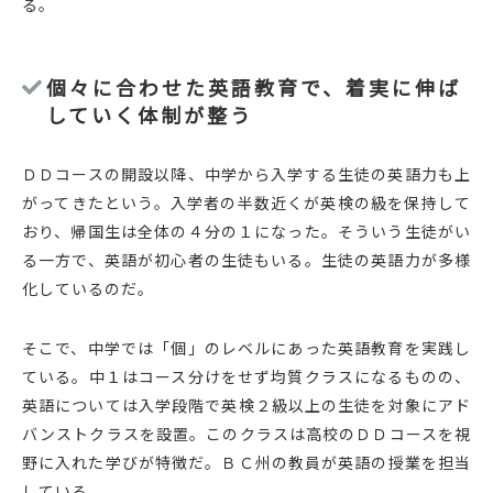
る。
個々に合わせた英語教育で、着実に伸ば
していく体制が整う
ＤＤコースの開設以降、中学から入学する生徒の英語力も上
がってきたという。入学者の半数近くが英検の級を保持して
おり、帰国生は全体の４分の１になった。そういう生徒がい
る一方で、英語が初心者の生徒もいる。生徒の英語力が多様
化しているのだ。
そこで、中学では「個」のレベルにあった英語教育を実践し
ている。中１はコース分けをせず均質クラスになるものの、
英語については入学段階で英検２級以上の生徒を対象にアド
バンストクラスを設置。このクラスは高校のＤＤコースを視
野に入れた学びが特徴だ。ＢＣ州の教員が英語の授業を担当
している。