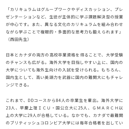
「カリキュラムはグループワークやディスカッション、プレ
ゼンテーションなど、生徒が主体的に学ぶ課題解決型の授業
が中心です。また、異なる文化のカリキュラムを組み合わせ
ながら学ぶことで複眼的・多面的な思考力も鍛えられます」
（西田先生）
日本とカナダの両方の高校卒業資格を得ることで、大学受験
のチャンスも広がる。海外大学を目指しやすい上に、国内の
大学についても海外生向けの入試を受けられる。もちろん、
国内生として、高い英語力を武器に国内の難関大にもチャレ
ンジできる。
これまで、DDコースから84人の卒業生を輩出。海外大学に
23人、早慶上理ＩＣＵ・国公立大に25人、ＧＭＡＲＣＨ以
上の大学に29人が合格している。なかでも、カナダで最難関
のブリティッシュコロンビア大学には毎年合格者を出してい