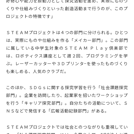
好奇心や能力を原動力として探究活動を進め、実際にものづ
くりや仕組みづくりといった創造活動まで行うのが、このプ
ロジェクトの特徴です」
ＳＴＥＡＭプロジェクトは４つの部門に分けられる。ひとつ
は、実際にものや仕組みを作る「メイカー部門」。この部門
に属している中学生対象のＳＴＥＡＭ Ｐｌａｙ倶楽部で
は、ロボティクス講座として週２回、プログラミングを学
ぶ。レーザーカッターや３Ｄプリンタ−を使ったものづくり
も楽しめる、人気のクラブだ。
このほか、ＳＤＧｓに関する探究学習を行う「社会課題探究
部門」。企業を訪問したり、起業家を招いたワークショップ
を行う「キャリア探究部門」。自分たちの活動について、Ｓ
ＮＳなどで発信する「広報活動記録部門」がある。
ＳＴＥＡＭプロジェクトでは社会とのつながりも重視してい