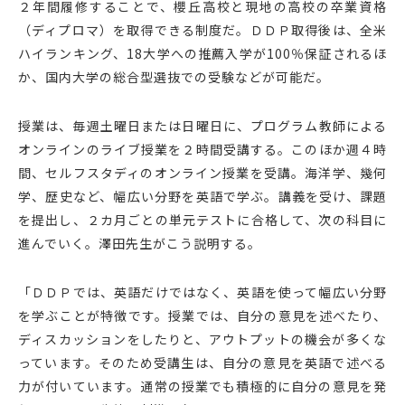
２年間履修することで、櫻丘高校と現地の高校の卒業資格
（ディプロマ）を取得できる制度だ。ＤＤＰ取得後は、全米
ハイランキング、18大学への推薦入学が100％保証されるほ
か、国内大学の総合型選抜での受験などが可能だ。
授業は、毎週土曜日または日曜日に、プログラム教師による
オンラインのライブ授業を２時間受講する。このほか週４時
間、セルフスタディのオンライン授業を受講。海洋学、幾何
学、歴史など、幅広い分野を英語で学ぶ。講義を受け、課題
を提出し、２カ月ごとの単元テストに合格して、次の科目に
進んでいく。澤田先生がこう説明する。
「ＤＤＰでは、英語だけではなく、英語を使って幅広い分野
を学ぶことが特徴です。授業では、自分の意見を述べたり、
ディスカッションをしたりと、アウトプットの機会が多くな
っています。そのため受講生は、自分の意見を英語で述べる
力が付いています。通常の授業でも積極的に自分の意見を発