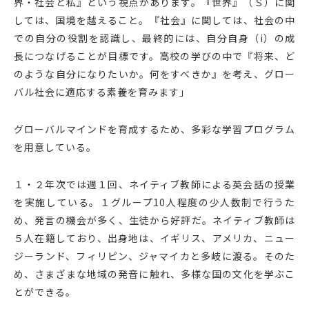
界・社会と私』という視点があります。『世界』（Ｓ）に関
しては、国境を越えること。『社会』に関しては、社会の中
での自分の役割を認識し、最終的には、自分自身（i）の成
長につなげることが目標です。高校の学びの中で『将来、ど
のような自分になりたいか。何をすべきか』を考え、グロー
バル社会に適応する素養を育みます」
グローバルマインドを育成するため、多彩な学習プログラム
を用意している。
１・２年次では週１回、ネイティブ教師による英会話の授業
を実施している。１グループ10人程度の少人数制で行うた
め、発言の機会が多く、生徒から好評だ。ネイティブ教師は
５人在籍しており、出身地は、イギリス、アメリカ、ニュー
ジーランド、フィリピン、ジャマイカと多岐に渡る。そのた
め、さまざまな地域の発音に触れ、多様な国の文化を学ぶこ
とができる。