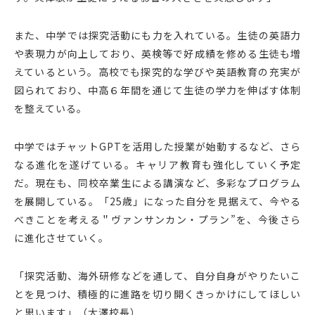
また、中学では探究活動にも力を入れている。生徒の英語力
や表現力が向上しており、英検等で好成績を修める生徒も増
えているという。高校でも探究的な学びや英語教育の充実が
図られており、中高６年間を通じて生徒の学力を伸ばす体制
を整えている。
中学ではチャットGPTを活用した授業が始動するなど、さら
なる進化を遂げている。キャリア教育も強化していく予定
だ。現在も、同校卒業生による講演など、多彩なプログラム
を展開している。「25歳」になった自分を見据えて、今やる
べきことを考える＂ヴァンサンカン・プラン”を、今後さら
に進化させていく。
「探究活動、海外研修などを通して、自分自身がやりたいこ
とを見つけ、積極的に進路を切り開くきっかけにしてほしい
と思います」（大澤校長）