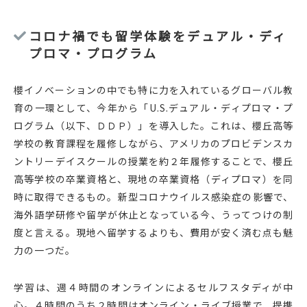
コロナ禍でも留学体験をデュアル・ディ
プロマ・プログラム
櫻イノベーションの中でも特に力を入れているグローバル教
育の一環として、今年から「U.S.デュアル・ディプロマ・プ
ログラム（以下、ＤＤＰ）」を導入した。これは、櫻丘高等
学校の教育課程を履修しながら、アメリカのプロビデンスカ
ントリーデイスクールの授業を約２年履修することで、櫻丘
高等学校の卒業資格と、現地の卒業資格（ディプロマ）を同
時に取得できるもの。新型コロナウイルス感染症の影響で、
海外語学研修や留学が休止となっている今、うってつけの制
度と言える。現地へ留学するよりも、費用が安く済む点も魅
力の一つだ。
学習は、週４時間のオンラインによるセルフスタディが中
心。４時間のうち２時間はオンライン・ライブ授業で、提携