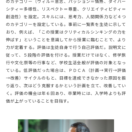
のカテゴリー（ウィル＝意志、パッション＝情熱、ダイバー
シティ＝多様性、リスペクト＝尊重、クリエイティビティ＝
創造性）を設定。スキルには、思考力、人間関係力など４つ
のカテゴリーを設定している。事前に一覧表を生徒に示して
おり、例えば、「この授業はクリティカルシンキングの力を
伸ばす」ということを意識してから授業に臨むことで、より
力が定着する。評価は生徒自身で行う自己評価だ。説明文に
従って、５段階の評価を付ける。授業だけではなく、修学旅
行や文化祭等の行事など、学校生活全般が評価の対象となっ
ている。低評価だった場合は、ＰＤＣＡ（計画→実行→評価
→改善）サイクルのもと、目標を達成できなかった原因を振
り返り、次はどう克服するかという計画を立て、改善してい
く。評価の機会は年６回あり、卒業時には、入学時よりも評
価が上がっていることを目指す。