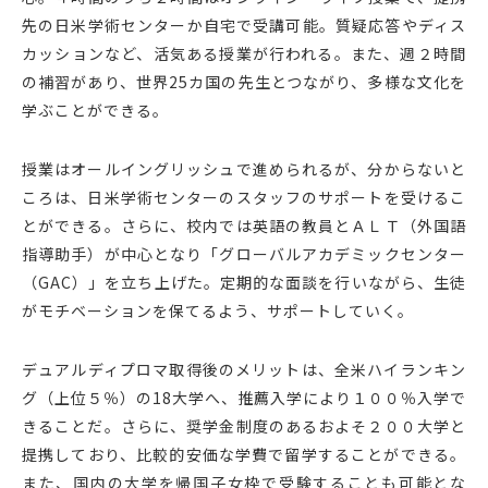
先の日米学術センターか自宅で受講可能。質疑応答やディス
カッションなど、活気ある授業が行われる。また、週２時間
の補習があり、世界25カ国の先生とつながり、多様な文化を
学ぶことができる。
授業はオールイングリッシュで進められるが、分からないと
ころは、日米学術センターのスタッフのサポートを受けるこ
とができる。さらに、校内では英語の教員とＡＬＴ（外国語
指導助手）が中心となり「グローバルアカデミックセンター
（GAC）」を立ち上げた。定期的な面談を行いながら、生徒
がモチベーションを保てるよう、サポートしていく。
デュアルディプロマ取得後のメリットは、全米ハイランキン
グ（上位５％）の18大学へ、推薦入学により１００％入学で
きることだ。さらに、奨学金制度のあるおよそ２００大学と
提携しており、比較的安価な学費で留学することができる。
また、国内の大学を帰国子女枠で受験することも可能とな