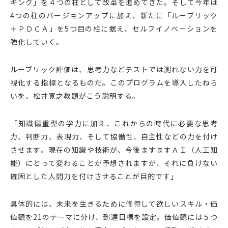
キング」を４つの柱として改革を進めてきた。そして今年は
4つの柱のバージョンアップに加え、新たに「ルーブリック
＋ＰＤＣＡ」を5つ目の柱に据え、セルフイノベーションを
強化していく。
ルーブリック評価は、思考力などテストでは測れない力を可
視化する指標となるものだ。このプログラムを導入したねら
いを、松井寛之教頭がこう説明する。
「知識偏重型の学力に加え、これからの時代に必要な思考
力、判断力、表現力、そして協働性、自主性などの力を付け
させます。現在の知識や技術が、今後ますますＡＩ（人工知
能）にとって変わることが予想されますが、それに負けない
確固とした人間力を付けさせることが目的です」
具体的には、未来を生きるために修得して欲しいスキル・価
値観を21のテーマに分け、到達目標を設定。価値観には５つ