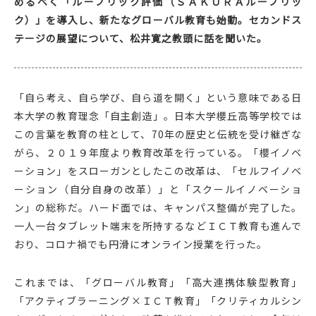
めるべく「ルーブリック評価（ＳＡＫＵＲＡルーブリッ
ク）」を導入し、新たなグローバル教育も始動。セカンドス
テージの展望について、松井寛之教頭に話を聞いた。
「自ら考え、自ら学び、自ら道を開く」という意味である日
本大学の教育理念「自主創造」。日本大学櫻丘高等学校では
この言葉を教育の柱として、70年の歴史と伝統を受け継ぎな
がら、２０１９年度より教育改革を行っている。「櫻イノベ
ーション」をスローガンとしたこの改革は、「セルフイノベ
ーション（自分自身の改革）」と「スクールイノベーショ
ン」の総称だ。ハード面では、キャンパス整備が完了した。
一人一台タブレット端末を所持するなどＩＣＴ教育も進んで
おり、コロナ禍でも円滑にオンライン授業を行った。
これまでは、「グローバル教育」「高大連携体験型教育」
「アクティブラーニング×ＩＣＴ教育」「クリティカルシン