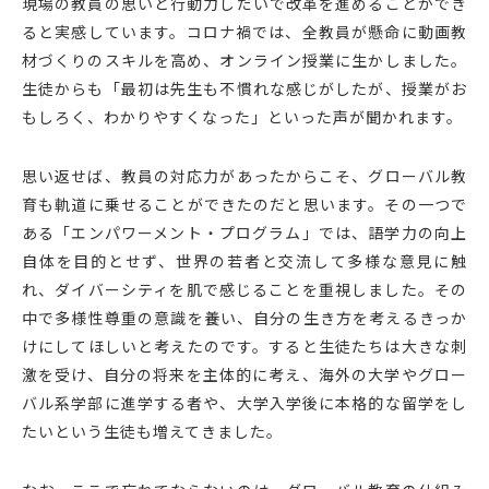
現場の教員の思いと行動力しだいで改革を進めることができ
ると実感しています。コロナ禍では、全教員が懸命に動画教
材づくりのスキルを高め、オンライン授業に生かしました。
生徒からも「最初は先生も不慣れな感じがしたが、授業がお
もしろく、わかりやすくなった」といった声が聞かれます。
思い返せば、教員の対応力があったからこそ、グローバル教
育も軌道に乗せることができたのだと思います。その一つで
ある「エンパワーメント・プログラム」では、語学力の向上
自体を目的とせず、世界の若者と交流して多様な意見に触
れ、ダイバーシティを肌で感じることを重視しました。その
中で多様性尊重の意識を養い、自分の生き方を考えるきっか
けにしてほしいと考えたのです。すると生徒たちは大きな刺
激を受け、自分の将来を主体的に考え、海外の大学やグロー
バル系学部に進学する者や、大学入学後に本格的な留学をし
たいという生徒も増えてきました。