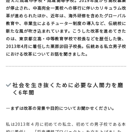
迎えた成城中学校・成城高等学校。2019年度から高校募集
が停止され、中高完全一貫校への移行に伴いカリキュラム改
革が進められたほか、近年は、海外研修を含めたグローバル
教育や、卒業生によるチューター制度の導入など、伝統校に
新たな風が吹き込まれています。こうした改革を進めてきた
のは、東京都立高・中等教育学校で校長などを歴任した後、
2013年4月に着任した栗原卯田子校長。伝統ある私立男子校
における改革についてお話を聞きました。
社会を生き抜くために必要な人間力を磨
く6年間
―まずは改革の背景や目的についてお聞かせください。
私は2013年４月に初めての私立、初めての男子校である本
校に着任し、「将来構想プロジェクト」を立ち上げました。