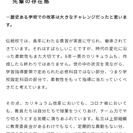
先輩の存在感
―歴史ある学校での改革は大きなチャレンジだったと思いま
す。
伝統校では、長年にわたる慣習が実直に守られ、継承されて
きています。それはすばらしいことですが、時代の変化に沿
った柔軟性もまた大切です。6年一貫のカリキュラムも、作
成したら終わりではありません。世の中の状況を見ながら、
学習指導要領で定められた必修科目ではない部分、つまり学
校設定科目の部分で、柔軟性をもって指導に当たっていくべ
きだと考えています。
その点、カリキュラム改革においても、コロナ禍において
も、教員たちは自分たちで授業をつくりあげ、チーム力でや
り切ろうとする気概に満ちあふれています。私立は上部組織
に教育委員会があるわけでもなく、定期的な異動もない分、