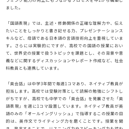
ラミング能力の向上にもつながるプロセスを中1から構築し
ました。
「国語表現」では、主述・修飾関係の正確な理解力や、伝え
たいことをしっかりと書き記せる力、プレゼンテーションス
キルなど、母語である日本語の言語技術向上を重視していま
す。さらには実験的にですが、高校での国語の授業におい
て、世界史の授業で扱うトピックを課題とし、その背景や意
義などに関するディスカッションやレポート作成など、社会
科教員とも連携しています。
「英会話」は中学3年間で毎週1コマあり、ネイティブ教員が
担当します。高校では受験対策として読解の勉強にシフトし
がちですが、高校でも中学での「英会話」を発展させた「英
語表現」を週に1コマ設置しています。ネイティブ教員が英
語のみの「オールイングリッシュ」で指導するこの授業の目
的は、英作文でライティング力を磨くことです。授業を聞
き、発言することで、リスニング力やスピーキング力も培わ