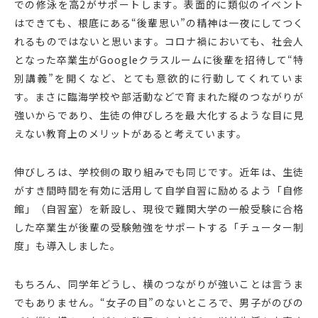
での修泳を高2がサポートします。表面的に類似のイベント
はできても、根底にある“後輩思い”の精神は一夜にしてつく
れるものではないと思います。コロナ禍においても、社会人
となった卒業生がGoogleクラスルームに後輩を招待して“特
別講義”を開くなど、とても意欲的に行動してくれていま
す。まさに臨海学校や部活動などで育まれた縦のつながりが
強いからであり、生徒の伸びしろを最大化するような目に見
えない教育上のメリットがあると考えています。
伸びしろは、学校側の取り組みでも同じです。近年は、生徒
がすき間時間を有効に活用して自学自習に励めるよう「自修
館」（自習室）を新設し、現役で難関大学の一般受験に合格
した卒業生が後輩の受験勉強をサポートする「チューター制
度」も導入しました。
もちろん、同学年どうし、横のつながりが強いことは言うま
でもありません。“女子の目”のないところで、男子がのびの